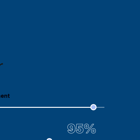
r
ment
95%